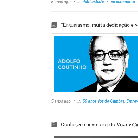
5 anos ago
in:
Publicidade
no comments
“Entusiasmo, muita dedicação e v
5 anos ago
in:
50 anos Voz de Cambra
,
Entrev
Conheça o novo projeto 𝐕𝐨𝐳 𝐝𝐞 𝐂𝐚