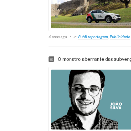
4 anos ago
in:
Publi reportagem
,
Publicidade
O monstro aberrante das subvençõ