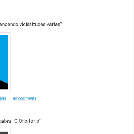
encendo vicissitudes várias”
ista
no comments
𝐦𝐛𝐫𝐚 “O Orbitário”