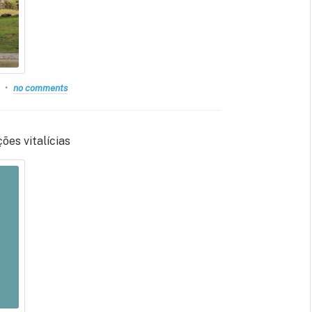
no comments
es vitalícias