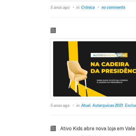
5 anos ago
in:
Crónica
no comments
5 anos ago
in:
Atual
,
Autarquicas 2021
,
Exclus
Ativo Kids abre nova loja em Val