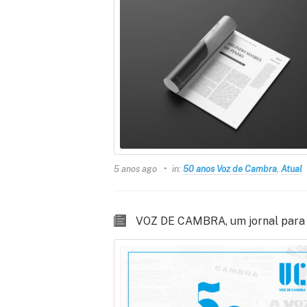
5 anos ago
in:
50 anos Voz de Cambra
,
Atual
VOZ DE CAMBRA, um jornal para 