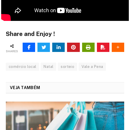
Share and Enjoy !
SHARES
comércio local
Natal
sorteio
Vale a Pena
VEJA TAMBÉM