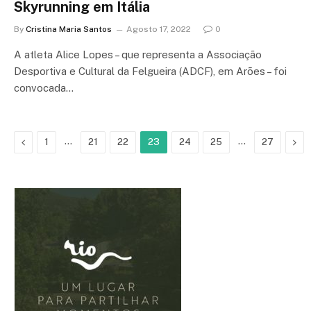
Skyrunning em Itália
By
Cristina Maria Santos
Agosto 17, 2022
0
A atleta Alice Lopes – que representa a Associação
Desportiva e Cultural da Felgueira (ADCF), em Arões – foi
convocada…
Previous
…
…
Nex
1
21
22
23
24
25
27