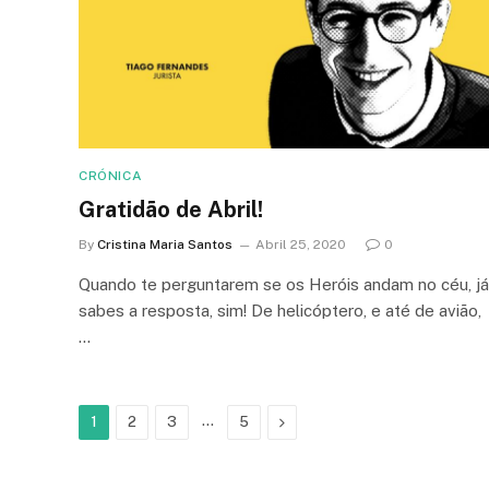
CRÓNICA
Gratidão de Abril!
By
Cristina Maria Santos
Abril 25, 2020
0
Quando te perguntarem se os Heróis andam no céu, já
sabes a resposta, sim! De helicóptero, e até de avião,
…
…
Next
1
2
3
5