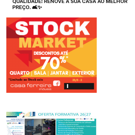
QUALIDADE! RENOVE A SUA CASA AO MELHOR
PREÇO. 🛋️✨