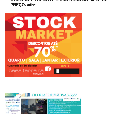
PREÇO. 🛋️✨